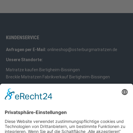
KUNDENSERVICE
Anfragen per E-Mail:
onlineshop@osterburgmatratzen.de
Unsere Standorte:
Matratze kaufen Bietigheim-Bissingen
Breckle Matratzen Fabrikverkauf Bietigheim-Bissingen