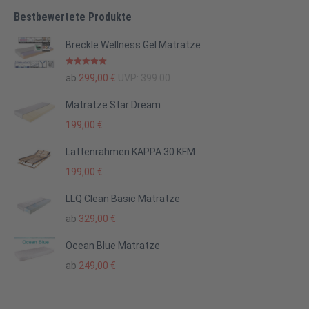
Bestbewertete Produkte
Breckle Wellness Gel Matratze
Bewertet mit
ab
299,00
€
UVP:
399.00
5.00
von 5
Matratze Star Dream
199,00
€
Lattenrahmen KAPPA 30 KFM
199,00
€
LLQ Clean Basic Matratze
ab
329,00
€
Ocean Blue Matratze
ab
249,00
€