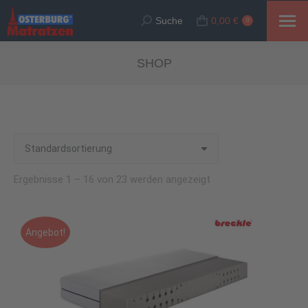
Suche
0,00
€
Suche:
0
SHOP
Ergebnisse 1 – 16 von 23 werden angezeigt
Angebot!