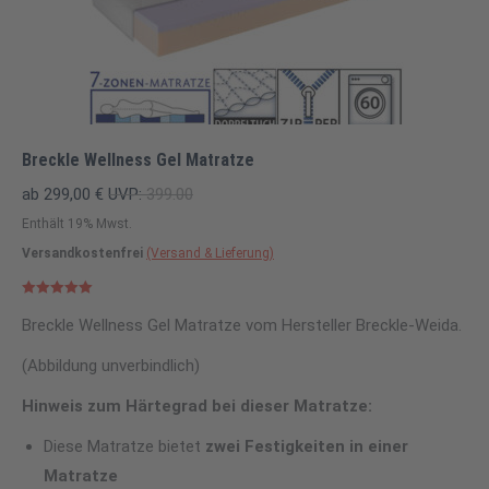
Breckle Wellness Gel Matratze
ab
299,00
€
UVP:
399.00
Enthält 19% Mwst.
Versandkostenfrei
(Versand & Lieferung)
Bewertet mit
5.00
von 5
Breckle Wellness Gel Matratze vom Hersteller Breckle-Weida.
(Abbildung unverbindlich)
Hinweis zum Härtegrad bei dieser Matratze:
Diese Matratze bietet
zwei Festigkeiten in einer
Matratze