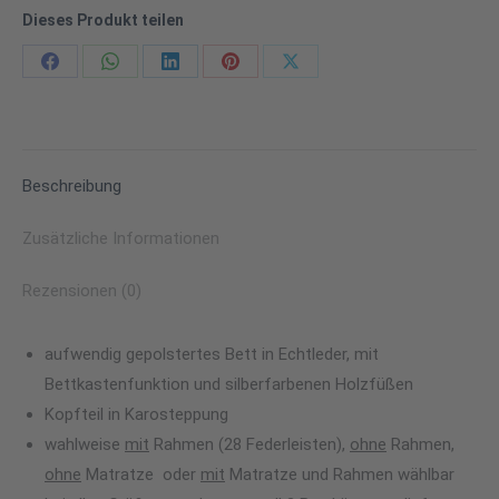
Dieses Produkt teilen
Share
Share
Share
Share
Share
on
on
on
on
on
Facebook
WhatsApp
LinkedIn
Pinterest
X
Beschreibung
Zusätzliche Informationen
Rezensionen (0)
aufwendig gepolstertes Bett in Echtleder, mit
Bettkastenfunktion und silberfarbenen Holzfüßen
Kopfteil in Karosteppung
wahlweise
mit
Rahmen (28 Federleisten),
ohne
Rahmen,
ohne
Matratze oder
mit
Matratze und Rahmen wählbar