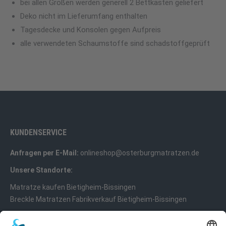
bei allen Größen werden generell 2 Bettkästen geliefert
Deko nicht im Lieferumfang enthalten
Tagesdecke und Konsolen gegen Aufpreis
alle verwendeten Schaumstoffe sind schadstoffgeprüft
KUNDENSERVICE
Anfragen per E-Mail:
onlineshop@osterburgmatratzen.de
Unsere Standorte:
Matratze kaufen Bietigheim-Bissingen
Breckle Matratzen Fabrikverkauf Bietigheim-Bissingen