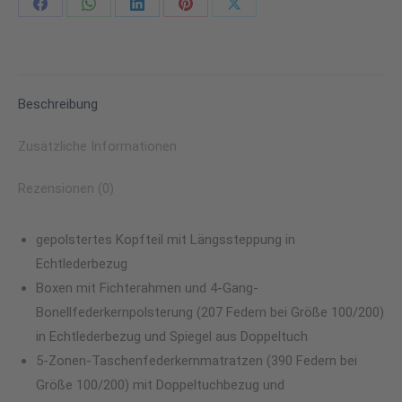
Share
Share
Share
Share
Share
on
on
on
on
on
Facebook
WhatsApp
LinkedIn
Pinterest
X
Beschreibung
Zusätzliche Informationen
Rezensionen (0)
gepolstertes Kopfteil mit Längssteppung in
Echtlederbezug
Boxen mit Fichterahmen und 4-Gang-
Bonellfederkernpolsterung (207 Federn bei Größe 100/200)
in Echtlederbezug und Spiegel aus Doppeltuch
5-Zonen-Taschenfederkernmatratzen (390 Federn bei
Größe 100/200) mit Doppeltuchbezug und