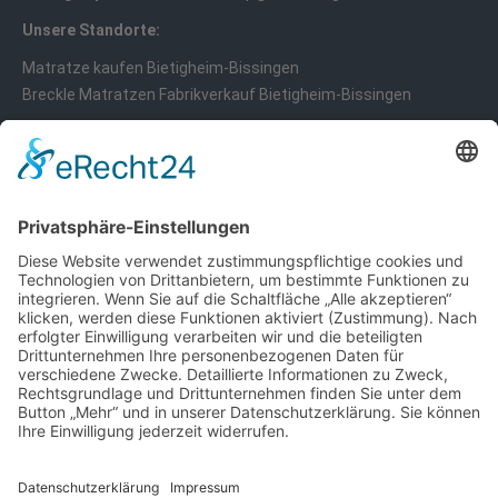
Unsere Standorte:
Matratze kaufen Bietigheim-Bissingen
Breckle Matratzen Fabrikverkauf Bietigheim-Bissingen