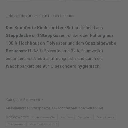
Lieferzeit: derzeit nur in den Filialen erhältlich
Das Kochfeste Kinderbetten-Set
bestehend aus
Steppdecke
und
Steppkissen
ist dank der
Füllung aus
100 % Hochbausch-Polyester
und dem
Spezialgewebe-
Bezugsstoff
(65 % Polyester und 37 % Baumwolle)
besonders hautneutral, atmungsaktiv und durch die
Waschbarkeit bis 95° C besonders hygienisch
.
Kategorie:
Bettwaren
Artikelnummer:
Steppbett-Das-Kochfeste-Kinderbetten-Set
Schlagwörter:
Kinderbetten-Set
kochfest
Steppbett
Steppkissen
Steppwaren
waschbar bis 95° C