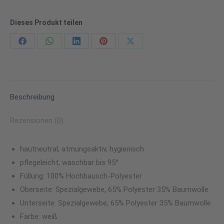
Dieses Produkt teilen
Share
Share
Share
Share
Share
on
on
on
on
on
Facebook
WhatsApp
LinkedIn
Pinterest
X
Beschreibung
Rezensionen (0)
hautneutral, atmungsaktiv, hygienisch
pflegeleicht, waschbar bis 95°
Füllung: 100% Hochbausch-Polyester
Oberseite: Spezialgewebe, 65% Polyester 35% Baumwolle
Unterseite: Spezialgewebe, 65% Polyester 35% Baumwolle
Farbe: weiß