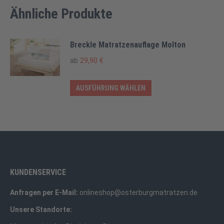
Ähnliche Produkte
Breckle Matratzenauflage Molton
ab
29,90
€
Dieses
AUSFÜHRUNG WÄHLEN
Produkt
weist
mehrere
Varianten
auf.
Die
KUNDENSERVICE
Optionen
Anfragen per E-Mail:
onlineshop@osterburgmatratzen.de
können
auf
Unsere Standorte:
der