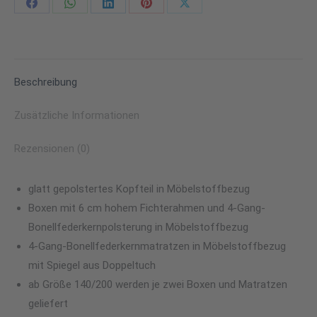
Share
Share
Share
Share
Share
on
on
on
on
on
Facebook
WhatsApp
LinkedIn
Pinterest
X
Beschreibung
Zusätzliche Informationen
Rezensionen (0)
glatt gepolstertes Kopfteil in Möbelstoffbezug
Boxen mit 6 cm hohem Fichterahmen und 4-Gang-
Bonellfederkernpolsterung in Möbelstoffbezug
4-Gang-Bonellfederkernmatratzen in Möbelstoffbezug
mit Spiegel aus Doppeltuch
ab Größe 140/200 werden je zwei Boxen und Matratzen
geliefert