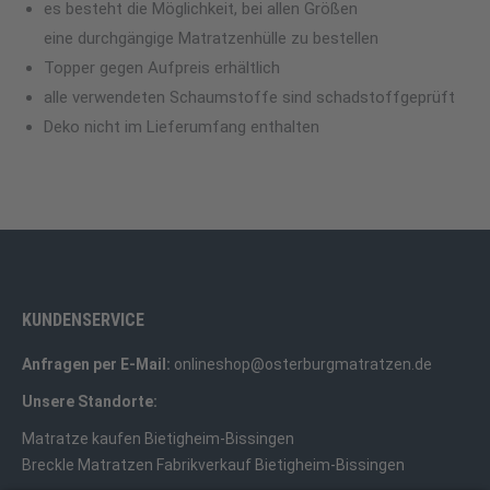
es besteht die Möglichkeit, bei allen Größen
eine durchgängige Matratzenhülle zu bestellen
Topper gegen Aufpreis erhältlich
alle verwendeten Schaumstoffe sind schadstoffgeprüft
Deko nicht im Lieferumfang enthalten
KUNDENSERVICE
Anfragen per E-Mail:
onlineshop@osterburgmatratzen.de
Unsere Standorte:
Matratze kaufen Bietigheim-Bissingen
Breckle Matratzen Fabrikverkauf Bietigheim-Bissingen