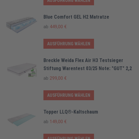
AUSFÜHRUNG WÄHLEN
Die
Produkt
Optionen
weist
Blue Comfort GEL H2 Matratze
können
mehrere
ab
449,00
€
auf
Varianten
der
auf.
Dieses
AUSFÜHRUNG WÄHLEN
Produktseite
Die
Produkt
gewählt
Optionen
weist
Breckle Weida Flex Air H3 Testsieger
werden
können
mehrere
Stiftung Warentest 03/25 Note: "GUT" 2,2
auf
Varianten
ab
299,00
€
der
auf.
Produktseite
Die
Dieses
AUSFÜHRUNG WÄHLEN
gewählt
Optionen
Produkt
werden
können
weist
Topper LLQ®-Kaltschaum
auf
mehrere
ab
149,00
€
der
Varianten
Produktseite
auf.
Dieses
AUSFÜHRUNG WÄHLEN