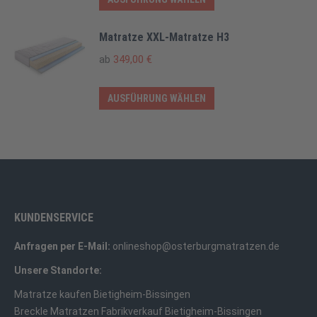
gewählt
Die
Produkt
werden
Optionen
weist
Matratze XXL-Matratze H3
können
mehrere
ab
349,00
€
auf
Varianten
der
auf.
Dieses
AUSFÜHRUNG WÄHLEN
Produktseite
Die
Produkt
gewählt
Optionen
weist
werden
können
mehrere
auf
Varianten
der
auf.
Produktseite
Die
KUNDENSERVICE
gewählt
Optionen
werden
Anfragen per E-Mail:
onlineshop@osterburgmatratzen.de
können
auf
Unsere Standorte:
der
Matratze kaufen Bietigheim-Bissingen
Produktseite
Breckle Matratzen Fabrikverkauf Bietigheim-Bissingen