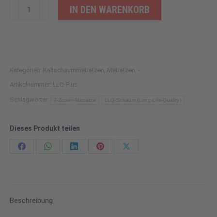
LLQ
IN DEN WARENKORB
Plus
Alternative:
Matratze
Menge
Kategorien:
Kaltschaummatratzen
,
Matratzen
Artikelnummer:
LLQ-Plus
Schlagwörter:
7-Zonen-Matratze
LLQ-Schaum (Long-Life-Quality)
Dieses Produkt teilen
Share
Share
Share
Share
Share
on
on
on
on
on
Facebook
WhatsApp
LinkedIn
Pinterest
X
Beschreibung