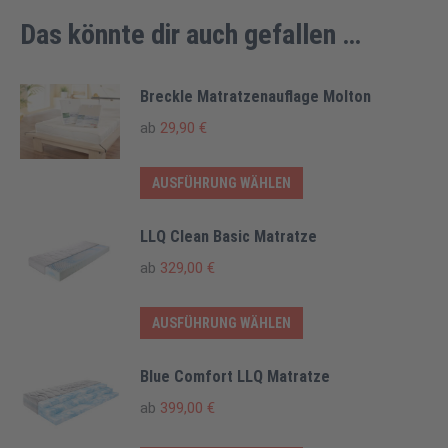
Das könnte dir auch gefallen …
Breckle Matratzenauflage Molton
ab
29,90
€
Dieses
AUSFÜHRUNG WÄHLEN
Produkt
weist
LLQ Clean Basic Matratze
mehrere
ab
329,00
€
Varianten
auf.
Dieses
AUSFÜHRUNG WÄHLEN
Die
Produkt
Optionen
weist
Blue Comfort LLQ Matratze
können
mehrere
ab
399,00
€
auf
Varianten