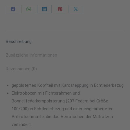
Share
Share
Share
Share
Share
on
on
on
on
on
Facebook
WhatsApp
LinkedIn
Pinterest
X
Beschreibung
Zusätzliche Informationen
Rezensionen (0)
gepolstertes Kopfteil mit Karosteppung in Echtlederbezug
Elektroboxen mit Fichterahmen und
Bonnellfederkernpolsterung (207 Federn bei Größe
100/200) in Echtlederbezug und einer eingearbeiteten
Antirutschmatte, die das Verrutschen der Matratzen
verhindert