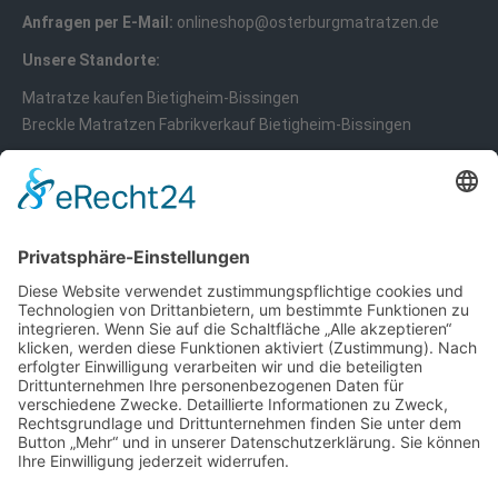
Anfragen per E-Mail:
onlineshop@osterburgmatratzen.de
Unsere Standorte:
Matratze kaufen Bietigheim-Bissingen
Breckle Matratzen Fabrikverkauf Bietigheim-Bissingen