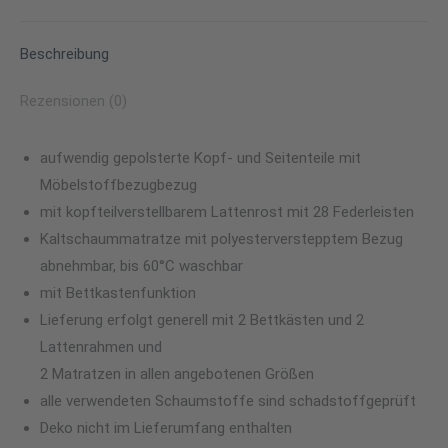
Facebook
WhatsApp
LinkedIn
Pinterest
X
Beschreibung
Rezensionen (0)
aufwendig gepolsterte Kopf- und Seitenteile mit
Möbelstoffbezugbezug
mit kopfteilverstellbarem Lattenrost mit 28 Federleisten
Kaltschaummatratze mit polyesterverstepptem Bezug
abnehmbar, bis 60°C waschbar
mit Bettkastenfunktion
Lieferung erfolgt generell mit 2 Bettkästen und 2
Lattenrahmen und
2 Matratzen in allen angebotenen Größen
alle verwendeten Schaumstoffe sind schadstoffgeprüft
Deko nicht im Lieferumfang enthalten