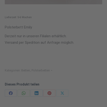
Lieferzeit: 5-6 Wochen
Polsterbett Emily
Derzeit nur in unseren Filialen erhältlich.
Versand per Spedition auf Anfrage möglich.
Kategorien:
Betten
,
Polsterbetten
Dieses Produkt teilen
Share
Share
Share
Share
Share
on
on
on
on
on