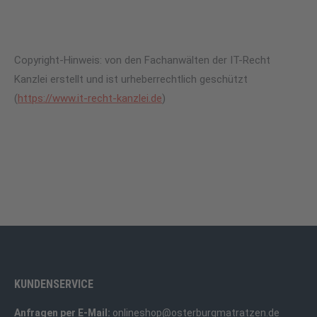
Copyright-Hinweis: von den Fachanwälten der IT-Recht
Kanzlei erstellt und ist urheberrechtlich geschützt
(
https://www.it-recht-kanzlei.de
)
KUNDENSERVICE
Anfragen per E-Mail:
onlineshop@osterburgmatratzen.de