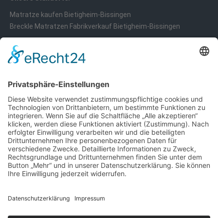
Matratze kaufen Bietigheim-Bissingen
Breckle Matratzen Fabrikverkauf Bietigheim-Bissingen