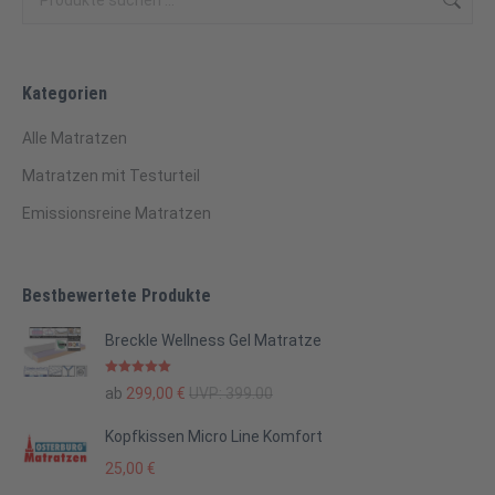
Kategorien
Alle Matratzen
Matratzen mit Testurteil
Emissionsreine Matratzen
Bestbewertete Produkte
Breckle Wellness Gel Matratze
Bewertet mit
ab
299,00
€
UVP:
399.00
5.00
von 5
Kopfkissen Micro Line Komfort
25,00
€