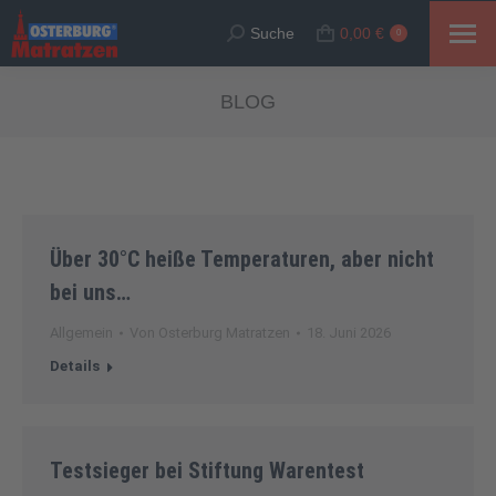
Suche
0,00
€
Suche:
0
BLOG
Über 30°C heiße Temperaturen, aber nicht
bei uns…
Allgemein
Von
Osterburg Matratzen
18. Juni 2026
Details
Testsieger bei Stiftung Warentest