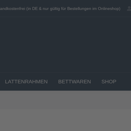
andkostenfrei (in DE & nur gültig für Bestellungen im Onlineshop)
andkostenfrei (in DE & nur gültig für Bestellungen im Onlineshop)
EN
MATRATZEN
TOPPER
LATTENRAHME
LATTENRAHMEN
BETTWAREN
SHOP