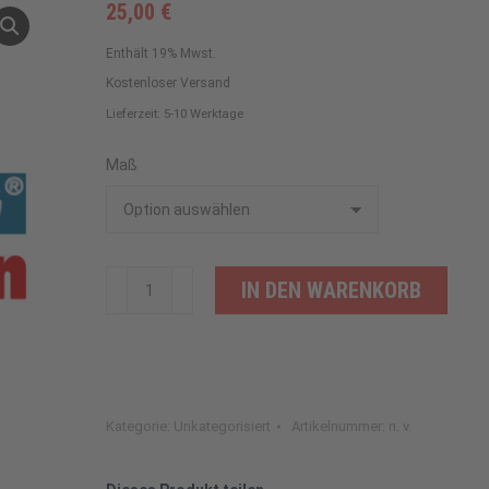
25,00
€
Enthält 19% Mwst.
Kostenloser Versand
Lieferzeit: 5-10 Werktage
Maß
Kopfkissen
IN DEN WARENKORB
Micro
Alternative:
Line
Komfort
Menge
Kategorie:
Unkategorisiert
Artikelnummer:
n. v.