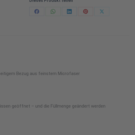
Dieses Produkt teilen
Share
Share
Share
Share
Share
on
on
on
on
on
Facebook
WhatsApp
LinkedIn
Pinterest
X
dseitigem Bezug aus feinstem Microfaser
kissen geöffnet – und die Füllmenge geändert werden