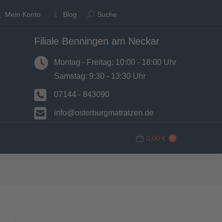
Suche:
Suche:
Mein Konto
Mein Konto
Blog
Blog
Suche
Suche
Filiale Benningen am Neckar
N
BETTWAREN
SHOP
0,00
€
0
Montag - Freitag: 10:00 - 18:00 Uhr
Samstag: 9:30 - 13:30 Uhr
07144 - 843090
info@osterburgmatratzen.de
0,00
€
0