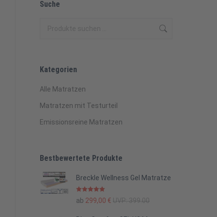
Suche
Kategorien
Alle Matratzen
Matratzen mit Testurteil
Emissionsreine Matratzen
Bestbewertete Produkte
Breckle Wellness Gel Matratze
Bewertet mit
ab
299,00
€
UVP:
399.00
5.00
von 5