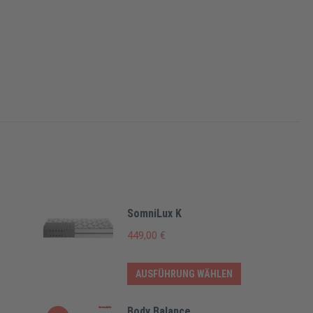
SomniLux K
449,00
€
Dieses
AUSFÜHRUNG WÄHLEN
Produkt
weist
Body Balance