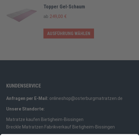
werden
können
weist
Topper Gel-Schaum
auf
mehrere
ab
249,00
€
der
Varianten
Produktseite
auf.
Dieses
AUSFÜHRUNG WÄHLEN
gewählt
Die
Produkt
werden
Optionen
weist
können
mehrere
auf
Varianten
der
auf.
Produktseite
Die
KUNDENSERVICE
gewählt
Optionen
werden
Anfragen per E-Mail:
onlineshop@osterburgmatratzen.de
können
auf
Unsere Standorte:
der
Matratze kaufen Bietigheim-Bissingen
Produktseite
Breckle Matratzen Fabrikverkauf Bietigheim-Bissingen
gewählt