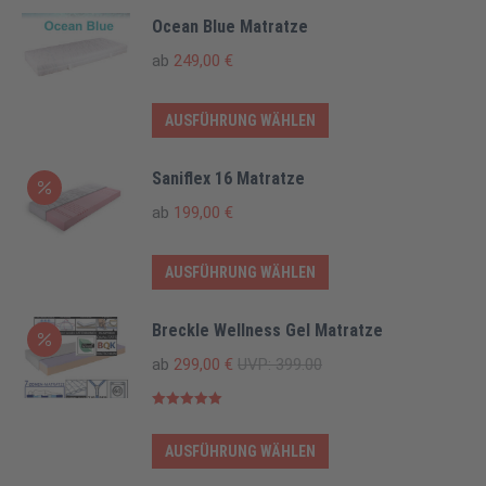
können
weist
Ocean Blue Matratze
auf
mehrere
ab
249,00
€
der
Varianten
Produktseite
auf.
Dieses
AUSFÜHRUNG WÄHLEN
gewählt
Die
Produkt
werden
Optionen
weist
Saniflex 16 Matratze
können
mehrere
ab
199,00
€
auf
Varianten
der
auf.
Dieses
AUSFÜHRUNG WÄHLEN
Produktseite
Die
Produkt
gewählt
Optionen
weist
Breckle Wellness Gel Matratze
werden
können
mehrere
ab
299,00
€
UVP:
399.00
auf
Varianten
der
auf.
Bewertet mit
5.00
von 5
Produktseite
Die
Dieses
AUSFÜHRUNG WÄHLEN
gewählt
Optionen
Produkt