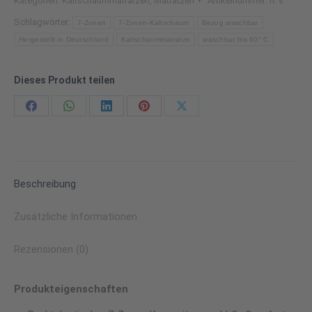
Kategorien:
Kaltschaummatratzen
,
Matratzen
Artikelnummer:
n. v.
Schlagwörter:
7-Zonen
7-Zonen-Kaltschaum
Bezug waschbar
Hergestellt in Deutschland
Kaltschaummatratze
waschbar bis 60° C
Dieses Produkt teilen
Share
Share
Share
Share
Share
on
on
on
on
on
Facebook
WhatsApp
LinkedIn
Pinterest
X
Beschreibung
Zusätzliche Informationen
Rezensionen (0)
Produkteigenschaften