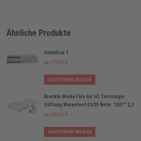
Ähnliche Produkte
SomniLux T
ab
479,00
€
Dieses
AUSFÜHRUNG WÄHLEN
Produkt
weist
Breckle Weida Flex Air H3 Testsieger
mehrere
Stiftung Warentest 03/25 Note: "GUT" 2,2
Varianten
ab
299,00
€
auf.
Die
Dieses
AUSFÜHRUNG WÄHLEN
Optionen
Produkt