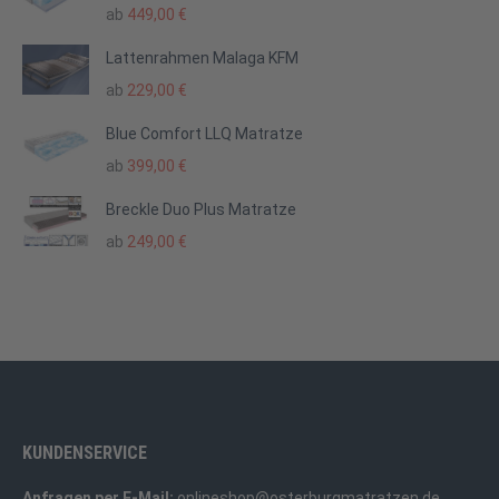
ab
449,00
€
Lattenrahmen Malaga KFM
ab
229,00
€
Blue Comfort LLQ Matratze
ab
399,00
€
Breckle Duo Plus Matratze
ab
249,00
€
KUNDENSERVICE
Anfragen per E-Mail:
onlineshop@osterburgmatratzen.de