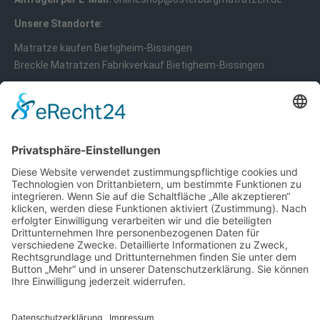
Unsere Standorte:
Matratze kaufen Bietigheim-Bissingen
Breckle Matratzen Fabrikverkauf Bietigheim-Bissingen