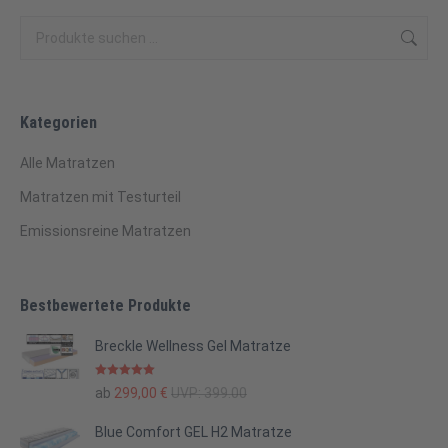
Kategorien
Alle Matratzen
Matratzen mit Testurteil
Emissionsreine Matratzen
Bestbewertete Produkte
Breckle Wellness Gel Matratze
Bewertet mit
ab
299,00
€
UVP:
399.00
5.00
von 5
Blue Comfort GEL H2 Matratze