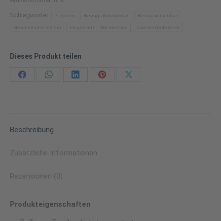
Schlagwörter:
7-Zonen
Bezug abnehmbar
Bezug waschbar
Gesamthöhe 22 cm
Liegehärte : H3 medium
Taschenfederkern
Dieses Produkt teilen
Share
Share
Share
Share
Share
on
on
on
on
on
Facebook
WhatsApp
LinkedIn
Pinterest
X
Beschreibung
Zusätzliche Informationen
Rezensionen (0)
Produkteigenschaften