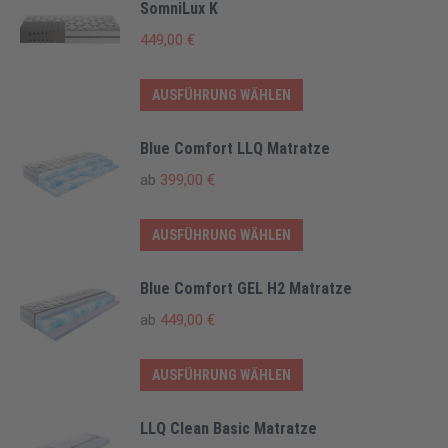
weist
SomniLux K
mehrere
449,00
€
Varianten
auf.
Dieses
AUSFÜHRUNG WÄHLEN
Die
Produkt
Optionen
weist
Blue Comfort LLQ Matratze
können
mehrere
ab
399,00
€
auf
Varianten
der
auf.
Dieses
AUSFÜHRUNG WÄHLEN
Produktseite
Die
Produkt
gewählt
Optionen
weist
Blue Comfort GEL H2 Matratze
werden
können
mehrere
ab
449,00
€
auf
Varianten
der
auf.
Dieses
AUSFÜHRUNG WÄHLEN
Produktseite
Die
Produkt
gewählt
Optionen
weist
LLQ Clean Basic Matratze
werden
können