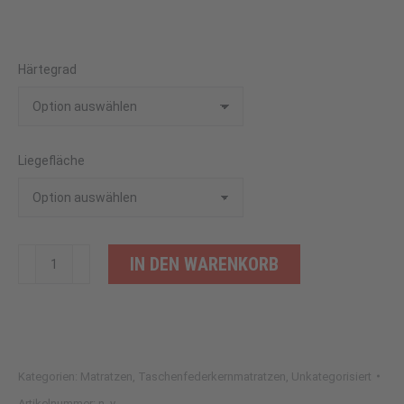
Härtegrad
Liegefläche
Medica
IN DEN WARENKORB
Flex
Alternative:
Menge
Kategorien:
Matratzen
,
Taschenfederkernmatratzen
,
Unkategorisiert
Artikelnummer:
n. v.