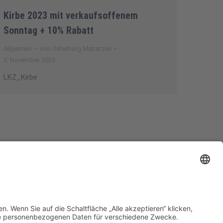
Kirbe 2023 mit verkaufsoffenem
Sonntag + 10% Rabatt
Allgemein
Von
Osterburg Matratzen
3. November 2023
LKZ_Kirbe
deninfo
Datenschutzerklärung
Barrierefreiheitserklärung