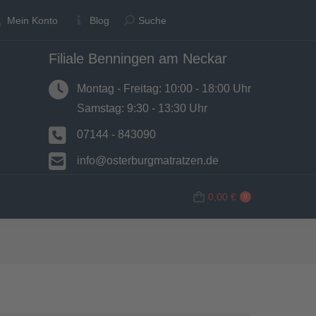
Suche:
Suche:
Mein Konto
Mein Konto
Blog
Blog
Suche
Suche
Filiale Benningen am Neckar
N
BETTWAREN
SHOP
0,00
€
0
Montag - Freitag: 10:00 - 18:00 Uhr
Samstag: 9:30 - 13:30 Uhr
07144 - 843090
info@osterburgmatratzen.de
0,00
€
0