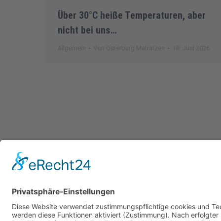
Über 30°C heiße Temperaturen, aber
nicht bei uns…
Allgemein
Von
Osterburg Matratzen
18. Juni 2026
© Osterburg Matratzen 2020. Alle Re