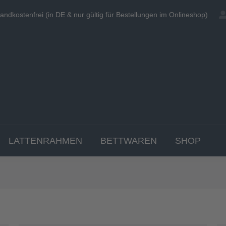
andkostenfrei (in DE & nur gültig für Bestellungen im Onlineshop)
andkostenfrei (in DE & nur gültig für Bestellungen im Onlineshop)
EN
MATRATZEN
TOPPER
LATTENRAHME
LATTENRAHMEN
BETTWAREN
SHOP