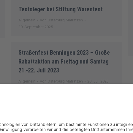
Testsieger bei Stiftung Warentest
Allgemein
Von
Osterburg Matratzen
30. September 2025
Straßenfest Benningen 2023 – Große
Rabattaktion am Freitag und Samtag
21.-22. Juli 2023
Allgemein
Von
Osterburg Matratzen
20. Juli 2023
chte vorbehalten.
Impressum
AGB & Kun