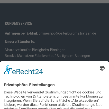
KUNDENSERVICE
Anfragen per E-Mail:
onlineshop@osterburgmatratzen.de
Unsere Standorte:
Matratze kaufen Bietigheim-Bissingen
Breckle Matratzen Fabrikverkauf Bietigheim-Bissingen