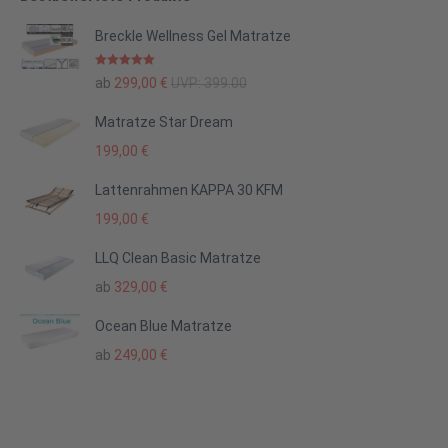
Breckle Wellness Gel Matratze
Bewertet mit
ab
299,00
€
UVP:
399.00
5.00
von 5
Matratze Star Dream
199,00
€
Lattenrahmen KAPPA 30 KFM
199,00
€
LLQ Clean Basic Matratze
ab
329,00
€
Ocean Blue Matratze
ab
249,00
€