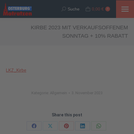
Suche
0,00
€
Suche:
0
KIRBE 2023 MIT VERKAUFSOFFENEM
SONNTAG + 10% RABATT
LKZ_Kirbe
Kategorie:
Allgemein
3. November 2023
Share this post
Share
Share
Share
Share
Share