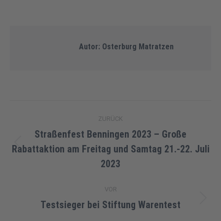
on
on
on
on
on
Facebook
X
Pinterest
LinkedIn
WhatsApp
Autor:
Osterburg Matratzen
Beitragsnavigation
ZURÜCK
Straßenfest Benningen 2023 – Große
Rabattaktion am Freitag und Samtag 21.-22. Juli
Vorheriger
Beitrag:
2023
VOR
Testsieger bei Stiftung Warentest
Nächster
Beitrag: