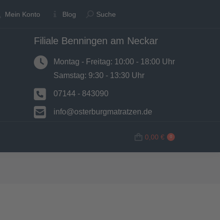
Suche:
Suche:
Mein Konto
Mein Konto
Blog
Blog
Suche
Suche
Filiale Benningen am Neckar
N
BETTWAREN
SHOP
0,00
€
0
Montag - Freitag: 10:00 - 18:00 Uhr
Samstag: 9:30 - 13:30 Uhr
07144 - 843090
info@osterburgmatratzen.de
0,00
€
0