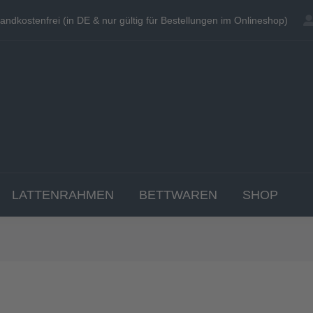
andkostenfrei (in DE & nur gültig für Bestellungen im Onlineshop)
andkostenfrei (in DE & nur gültig für Bestellungen im Onlineshop)
EN
MATRATZEN
TOPPER
LATTENRAHME
LATTENRAHMEN
BETTWAREN
SHOP