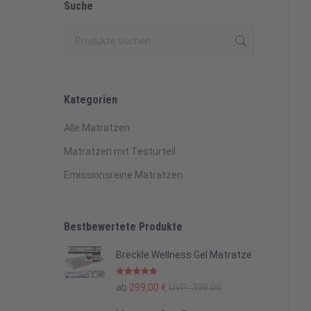
Suche
Kategorien
Alle Matratzen
Matratzen mit Testurteil
Emissionsreine Matratzen
Bestbewertete Produkte
Breckle Wellness Gel Matratze
Bewertet mit
ab
299,00
€
UVP:
399.00
5.00
von 5