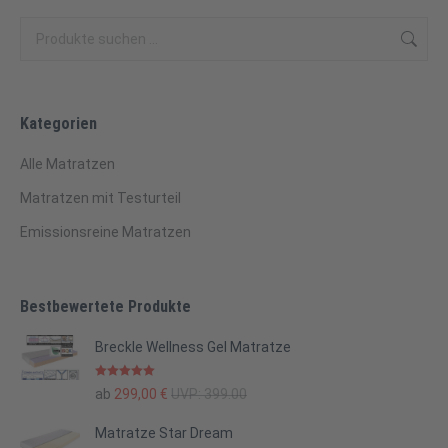
Kategorien
Alle Matratzen
Matratzen mit Testurteil
Emissionsreine Matratzen
Bestbewertete Produkte
Breckle Wellness Gel Matratze
Bewertet mit
ab
299,00
€
UVP:
399.00
5.00
von 5
Matratze Star Dream