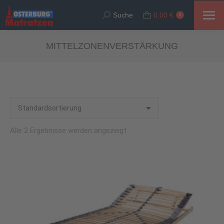
Suche
0,00
€
Suche:
0
MITTELZONENVERSTÄRKUNG
Alle 2 Ergebnisse werden angezeigt