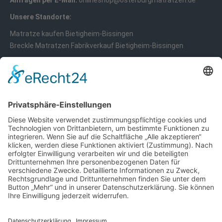
Anfragen per E-Mail:
onlineshop@osterburgmatratzen.de
Unsere Standorte:
Matratze kaufen Bietigheim-Bissingen
Breckle Matratzen Fabrikverkauf Bietigheim-Bissingen