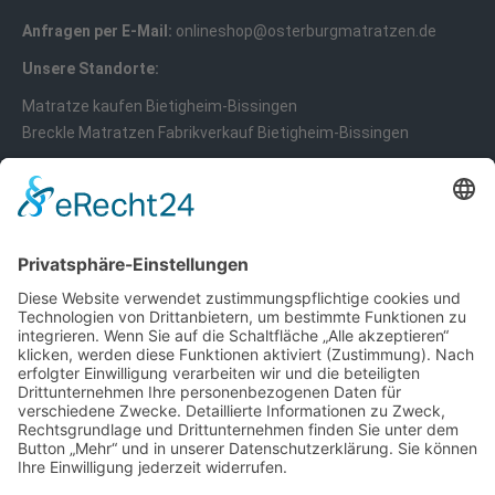
Anfragen per E-Mail:
onlineshop@osterburgmatratzen.de
Unsere Standorte:
Matratze kaufen Bietigheim-Bissingen
Breckle Matratzen Fabrikverkauf Bietigheim-Bissingen