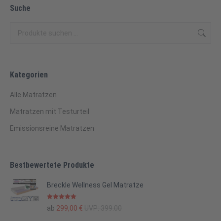
Suche
Kategorien
Alle Matratzen
Matratzen mit Testurteil
Emissionsreine Matratzen
Bestbewertete Produkte
Breckle Wellness Gel Matratze
Bewertet mit
ab
299,00
€
UVP:
399.00
5.00
von 5