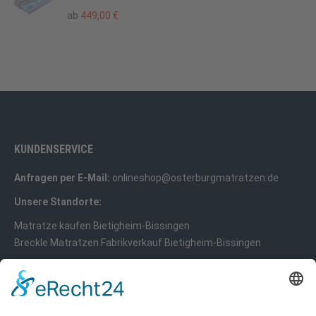
ab
449,00
€
KUNDENSERVICE
Anfragen per E-Mail:
onlineshop@osterburgmatratzen.de
Unsere Standorte:
Matratze kaufen Bietigheim-Bissingen
Breckle Matratzen Fabrikverkauf Bietigheim-Bissingen