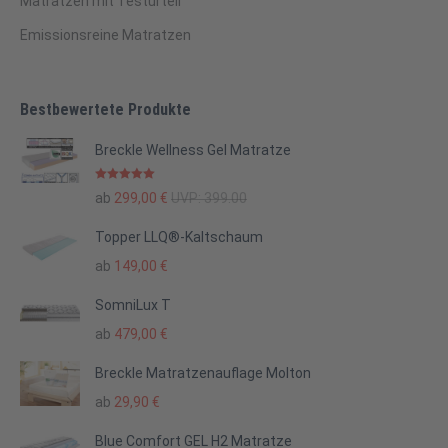
Matratzen mit Testurteil
Emissionsreine Matratzen
Bestbewertete Produkte
Breckle Wellness Gel Matratze
Bewertet mit
ab
299,00
€
UVP:
399.00
5.00
von 5
Topper LLQ®-Kaltschaum
ab
149,00
€
SomniLux T
ab
479,00
€
Breckle Matratzenauflage Molton
ab
29,90
€
Blue Comfort GEL H2 Matratze