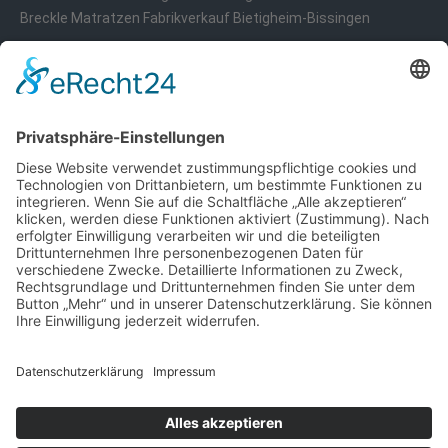
Breckle Matratzen Fabrikverkauf Bietigheim-Bissingen