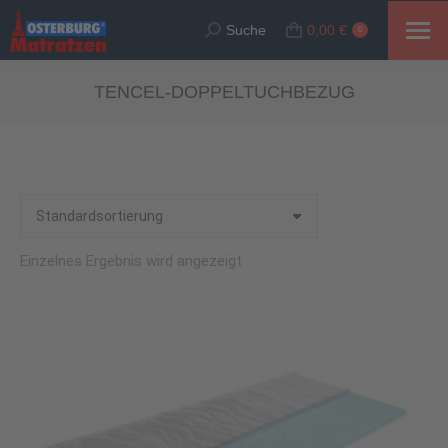
Suche
0,00
€
Suche:
0
TENCEL-DOPPELTUCHBEZUG
Einzelnes Ergebnis wird angezeigt