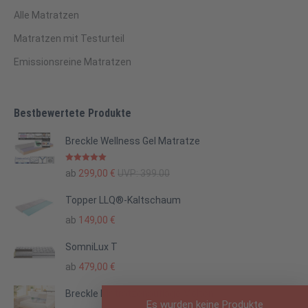
Alle Matratzen
Matratzen mit Testurteil
Emissionsreine Matratzen
Bestbewertete Produkte
Breckle Wellness Gel Matratze
Bewertet mit
ab
299,00
€
UVP:
399.00
5.00
von 5
Topper LLQ®-Kaltschaum
ab
149,00
€
SomniLux T
ab
479,00
€
Breckle Matratzenauflage Molton
Es wurden keine Produkte