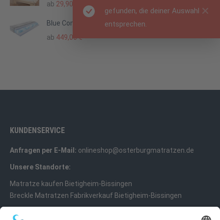
ab
29,90
€
gefunden, die deiner Auswahl
entsprechen.
Blue Comfort GEL H2 Matratze
ab
449,00
€
KUNDENSERVICE
Anfragen per E-Mail:
onlineshop@osterburgmatratzen.de
Unsere Standorte:
Matratze kaufen Bietigheim-Bissingen
Breckle Matratzen Fabrikverkauf Bietigheim-Bissingen