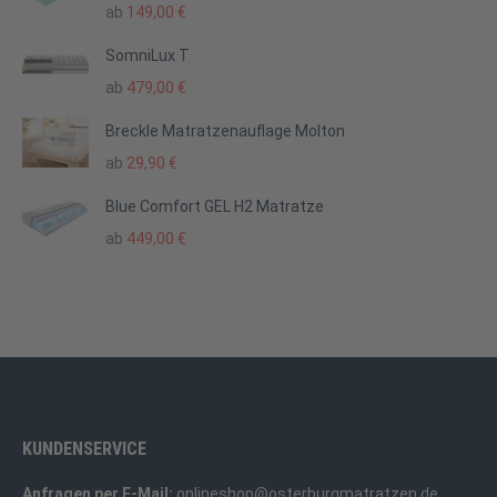
ab
149,00
€
SomniLux T
ab
479,00
€
Breckle Matratzenauflage Molton
ab
29,90
€
Blue Comfort GEL H2 Matratze
ab
449,00
€
KUNDENSERVICE
Anfragen per E-Mail:
onlineshop@osterburgmatratzen.de