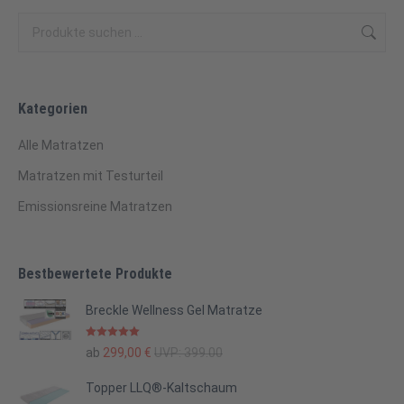
Kategorien
Alle Matratzen
Matratzen mit Testurteil
Emissionsreine Matratzen
Bestbewertete Produkte
Breckle Wellness Gel Matratze
Bewertet mit
ab
299,00
€
UVP:
399.00
5.00
von 5
Topper LLQ®-Kaltschaum