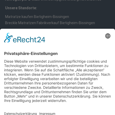
Unsere Standorte:
Matratze kaufen Bietigheim-Bissingen
Breckle Matratzen Fabrikverkauf Bietigheim-Bissingen