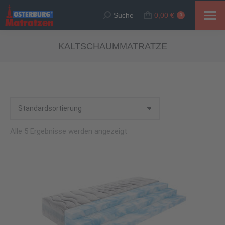
Suche
0,00
€
Suche:
0
KALTSCHAUMMATRATZE
Alle 5 Ergebnisse werden angezeigt