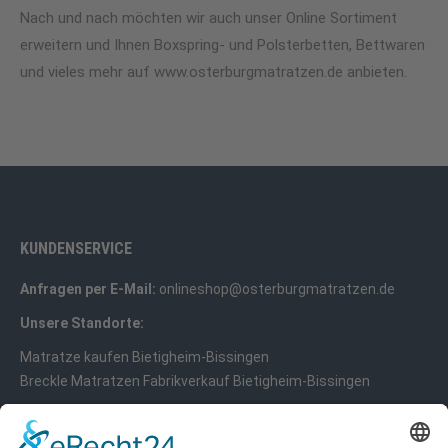
Nach und nach möchten wir auch unser Online Sortiment
erweitern und Ihnen Boxspring- und Polsterbetten, Bettwaren
und vieles mehr auf www.osterburgmatratzen.de anbieten.
KUNDENSERVICE
Anfragen per E-Mail:
onlineshop@osterburgmatratzen.de
Unsere Standorte:
Matratze kaufen Bietigheim-Bissingen
Breckle Matratzen Fabrikverkauf Bietigheim-Bissingen