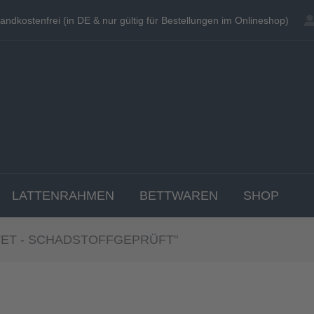
andkostenfrei (in DE & nur gültig für Bestellungen im Onlineshop)
andkostenfrei (in DE & nur gültig für Bestellungen im Onlineshop)
EN
MATRATZEN
TOPPER
LATTENRAHME
LATTENRAHMEN
BETTWAREN
SHOP
TET - SCHADSTOFFGEPRÜFT"