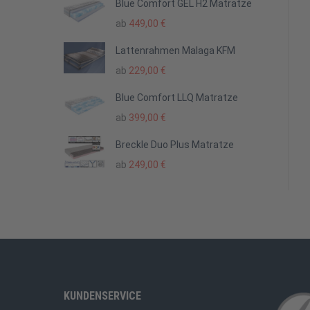
Blue Comfort GEL H2 Matratze
ab
449,00
€
Lattenrahmen Malaga KFM
ab
229,00
€
Blue Comfort LLQ Matratze
ab
399,00
€
Breckle Duo Plus Matratze
ab
249,00
€
KUNDENSERVICE