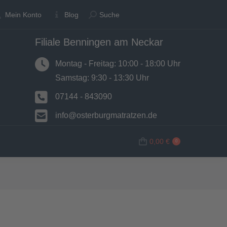
Suche:
Suche:
Mein Konto
Mein Konto
Blog
Blog
Suche
Suche
Filiale Benningen am Neckar
N
BETTWAREN
SHOP
0,00
€
0
Montag - Freitag: 10:00 - 18:00 Uhr
Samstag: 9:30 - 13:30 Uhr
07144 - 843090
info@osterburgmatratzen.de
0,00
€
0