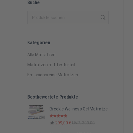
Suche
Kategorien
Alle Matratzen
Matratzen mit Testurteil
Emissionsreine Matratzen
Bestbewertete Produkte
Breckle Wellness Gel Matratze
Bewertet mit
ab
299,00
€
UVP:
399.00
5.00
von 5