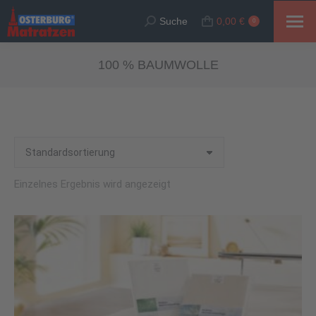
Suche
0,00
€
Suche:
0
100 % BAUMWOLLE
Einzelnes Ergebnis wird angezeigt