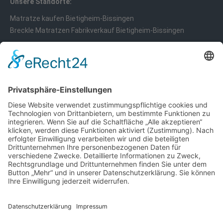
Unsere Standorte:
Matratze kaufen Bietigheim-Bissingen
Breckle Matratzen Fabrikverkauf Bietigheim-Bissingen