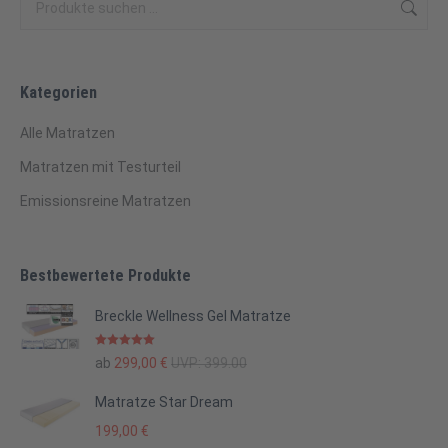
Kategorien
Alle Matratzen
Matratzen mit Testurteil
Emissionsreine Matratzen
Bestbewertete Produkte
Breckle Wellness Gel Matratze
Bewertet mit
ab
299,00
€
UVP:
399.00
5.00
von 5
Matratze Star Dream
199,00
€