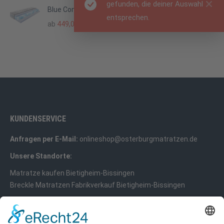
gefunden, die deiner Auswahl
Blue Comfort GEL H2 Matratze
entsprechen.
ab
449,00
€
KUNDENSERVICE
Anfragen per E-Mail:
onlineshop@osterburgmatratzen.de
Unsere Standorte:
Matratze kaufen Bietigheim-Bissingen
Breckle Matratzen Fabrikverkauf Bietigheim-Bissingen