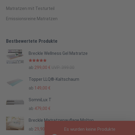
Matratzen mit Testurteil
Emissionsreine Matratzen
Bestbewertete Produkte
Breckle Wellness Gel Matratze
Bewertet mit
ab
299,00
€
UVP:
399.00
5.00
von 5
Topper LLQ®-Kaltschaum
ab
149,00
€
SomniLux T
ab
479,00
€
Breckle Matratzenauflage Molton
Es wurden keine Produkte
ab
29,90
€