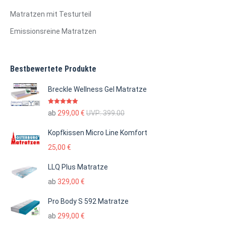
Matratzen mit Testurteil
Emissionsreine Matratzen
Bestbewertete Produkte
Breckle Wellness Gel Matratze
Bewertet mit
ab
299,00
€
UVP:
399.00
5.00
von 5
Kopfkissen Micro Line Komfort
25,00
€
LLQ Plus Matratze
ab
329,00
€
Pro Body S 592 Matratze
ab
299,00
€