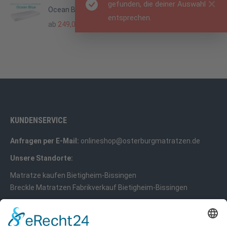
gefunden, die deiner Auswahl
Ocean Blue Matratze
entsprechen.
ab
249,00
€
KUNDENSERVICE
Anfragen per E-Mail:
onlineshop@osterburgmatratzen.de
Unsere Standorte:
Matratze kaufen Bietigheim-Bissingen
Breckle Matratzen Fabrikverkauf Bietigheim-Bissingen