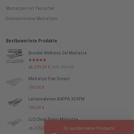
Matratzen mit Testurteil
Emissionsreine Matratzen
Bestbewertete Produkte
Breckle Wellness Gel Matratze
Bewertet mit
ab
299,00
€
UVP:
399.00
5.00
von 5
Matratze Star Dream
199,00
€
Lattenrahmen KAPPA 30 KFM
199,00
€
LLQ Clean Basic Matratze
Es wurden keine Produkte
ab
329,00
€