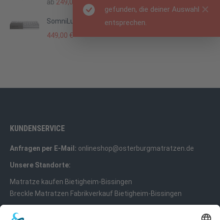
ab
249,00
€
gefunden, die deiner Auswahl
SomniLux K
entsprechen.
449,00
€
KUNDENSERVICE
Anfragen per E-Mail:
onlineshop@osterburgmatratzen.de
Unsere Standorte:
Matratze kaufen Bietigheim-Bissingen
Breckle Matratzen Fabrikverkauf Bietigheim-Bissingen