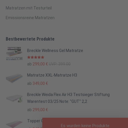
Matratzen mit Testurteil
Emissionsreine Matratzen
Bestbewertete Produkte
Breckle Wellness Gel Matratze
Bewertet mit
ab
299,00
€
UVP:
399.00
5.00
von 5
Matratze XXL-Matratze H3
ab
349,00
€
Breckle Weida Flex Air H3 Testsieger Stiftung
Warentest 03/25 Note: "GUT" 2,2
ab
299,00
€
Topper Gel-Schaum
Es wurden keine Produkte