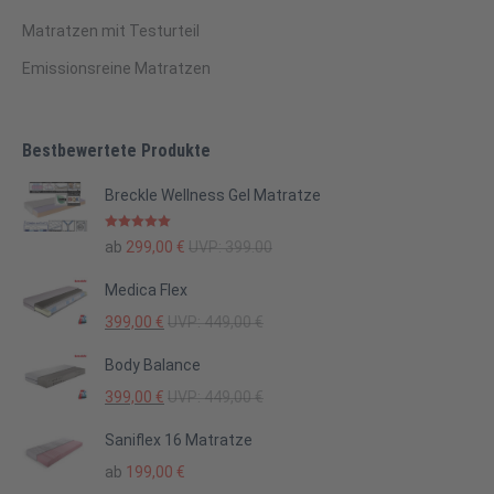
Matratzen mit Testurteil
Emissionsreine Matratzen
Bestbewertete Produkte
Breckle Wellness Gel Matratze
Bewertet mit
ab
299,00
€
UVP:
399.00
5.00
von 5
Medica Flex
399,00
€
UVP:
449,00
€
Body Balance
399,00
€
UVP:
449,00
€
Saniflex 16 Matratze
ab
199,00
€