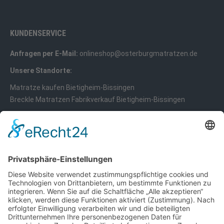
KUNDENSERVICE
Anfragen per E-Mail:
onlineshop@osterburgmatratzen.de
Unsere Standorte:
Matratze kaufen Bietigheim-Bissingen
Breckle Matratzen Fabrikverkauf Bietigheim-Bissingen