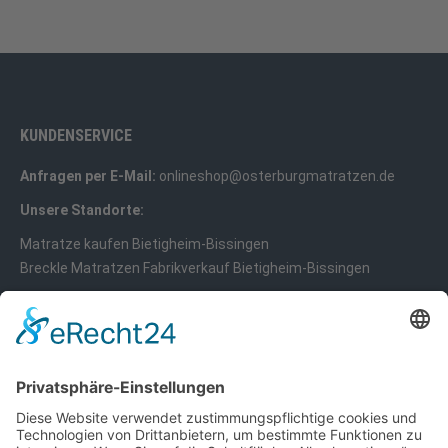
KUNDENSERVICE
Anfragen per E-Mail:
onlineshop@osterburgmatratzen.de
Unsere Standorte:
Matratze kaufen Bietigheim-Bissingen
Breckle Matratzen Fabrikverkauf Bietigheim-Bissingen