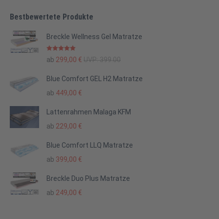
Bestbewertete Produkte
Breckle Wellness Gel Matratze
Bewertet mit
ab
299,00
€
UVP:
399.00
5.00
von 5
Blue Comfort GEL H2 Matratze
ab
449,00
€
Lattenrahmen Malaga KFM
ab
229,00
€
Blue Comfort LLQ Matratze
ab
399,00
€
Breckle Duo Plus Matratze
ab
249,00
€