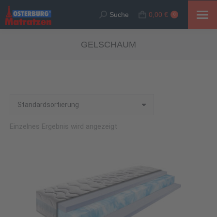
Suche
0,00
€
Suche:
0
GELSCHAUM
Einzelnes Ergebnis wird angezeigt