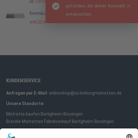
ab
249,00
€
gefunden, die deiner Auswahl
SomniLux K
entsprechen.
449,00
€
KUNDENSERVICE
Anfragen per E-Mail:
onlineshop@osterburgmatratzen.de
Unsere Standorte:
Matratze kaufen Bietigheim-Bissingen
Breckle Matratzen Fabrikverkauf Bietigheim-Bissingen