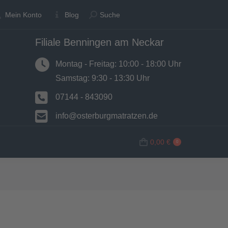
Suche:
Suche:
Mein Konto
Mein Konto
Blog
Blog
Suche
Suche
Filiale Benningen am Neckar
N
BETTWAREN
SHOP
0,00
€
0
Montag - Freitag: 10:00 - 18:00 Uhr
Samstag: 9:30 - 13:30 Uhr
07144 - 843090
info@osterburgmatratzen.de
0,00
€
0