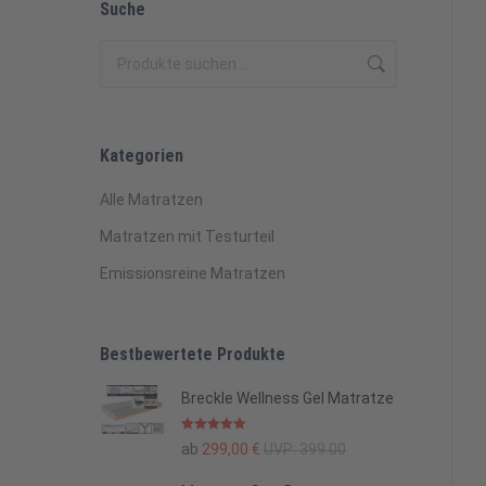
Suche
Kategorien
Alle Matratzen
Matratzen mit Testurteil
Emissionsreine Matratzen
Bestbewertete Produkte
Breckle Wellness Gel Matratze
Bewertet mit
ab
299,00
€
UVP:
399.00
5.00
von 5