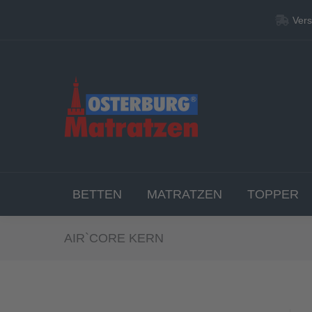
Vers
Vers
BETT
BETTEN
MATRATZEN
TOPPER
AIR`CORE KERN