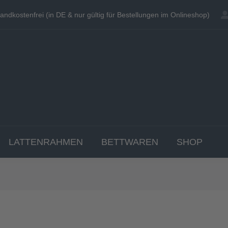
andkostenfrei (in DE & nur gültig für Bestellungen im Onlineshop)
andkostenfrei (in DE & nur gültig für Bestellungen im Onlineshop)
EN
MATRATZEN
TOPPER
LATTENRAHME
LATTENRAHMEN
BETTWAREN
SHOP