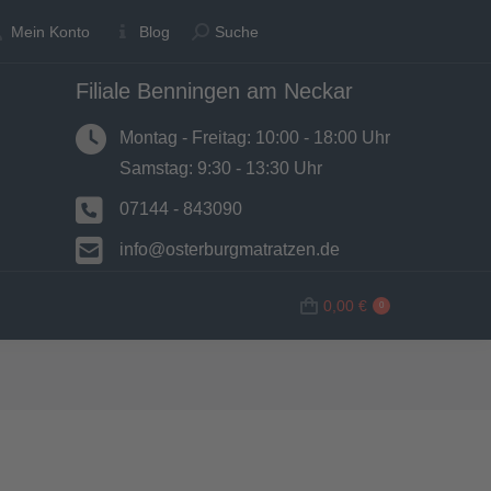
Suche:
Suche:
Mein Konto
Mein Konto
Blog
Blog
Suche
Suche
Filiale Benningen am Neckar
N
BETTWAREN
SHOP
0,00
€
0
Montag - Freitag: 10:00 - 18:00 Uhr
Samstag: 9:30 - 13:30 Uhr
07144 - 843090
info@osterburgmatratzen.de
0,00
€
0