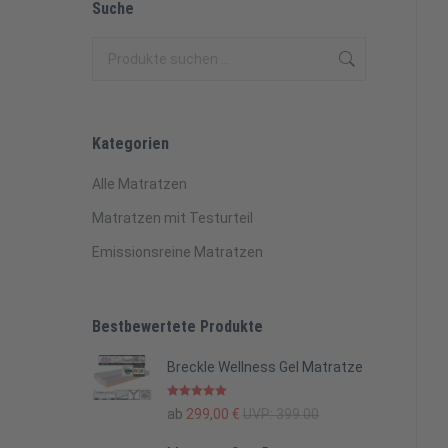
Suche
Kategorien
Alle Matratzen
Matratzen mit Testurteil
Emissionsreine Matratzen
Bestbewertete Produkte
Breckle Wellness Gel Matratze
Bewertet mit
ab
299,00
€
UVP:
399.00
5.00
von 5