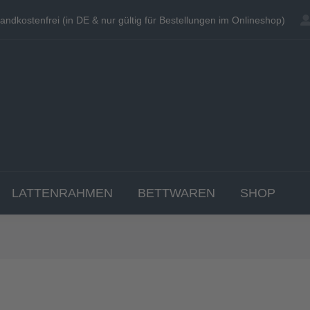
andkostenfrei (in DE & nur gültig für Bestellungen im Onlineshop)
andkostenfrei (in DE & nur gültig für Bestellungen im Onlineshop)
EN
MATRATZEN
TOPPER
LATTENRAHME
LATTENRAHMEN
BETTWAREN
SHOP