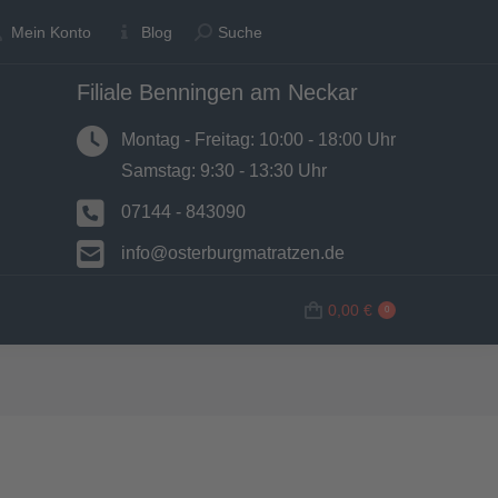
Suche:
Suche:
Mein Konto
Mein Konto
Blog
Blog
Suche
Suche
Filiale Benningen am Neckar
N
BETTWAREN
SHOP
0,00
€
0
Montag - Freitag: 10:00 - 18:00 Uhr
Samstag: 9:30 - 13:30 Uhr
07144 - 843090
info@osterburgmatratzen.de
0,00
€
0