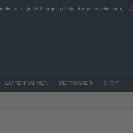
andkostenfrei (in DE & nur gültig für Bestellungen im Onlineshop)
andkostenfrei (in DE & nur gültig für Bestellungen im Onlineshop)
EN
MATRATZEN
TOPPER
LATTENRAHME
LATTENRAHMEN
BETTWAREN
SHOP