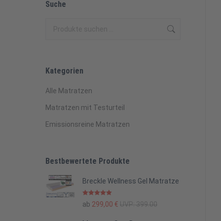
Suche
Kategorien
Alle Matratzen
Matratzen mit Testurteil
Emissionsreine Matratzen
Bestbewertete Produkte
Breckle Wellness Gel Matratze
Bewertet mit
ab
299,00
€
UVP:
399.00
5.00
von 5