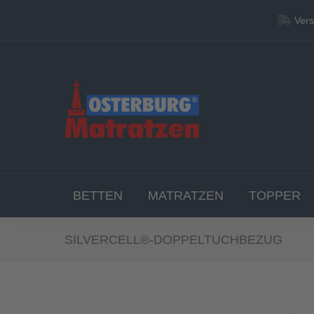
Vers
Vers
BETT
BETTEN
MATRATZEN
TOPPER
SILVERCELL®-DOPPELTUCHBEZUG