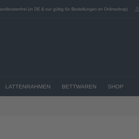
andkostenfrei (in DE & nur gültig für Bestellungen im Onlineshop)
andkostenfrei (in DE & nur gültig für Bestellungen im Onlineshop)
EN
MATRATZEN
TOPPER
LATTENRAHME
LATTENRAHMEN
BETTWAREN
SHOP