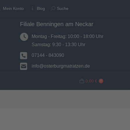
Suche:
Suche:
Mein Konto
Mein Konto
Blog
Blog
Suche
Suche
Filiale Benningen am Neckar
N
BETTWAREN
SHOP
0,00
€
0
Montag - Freitag: 10:00 - 18:00 Uhr
Samstag: 9:30 - 13:30 Uhr
07144 - 843090
info@osterburgmatratzen.de
0,00
€
0