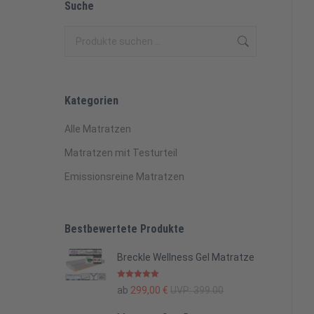
Suche
Kategorien
Alle Matratzen
Matratzen mit Testurteil
Emissionsreine Matratzen
Bestbewertete Produkte
Breckle Wellness Gel Matratze
Bewertet mit
ab
299,00
€
UVP:
399.00
5.00
von 5