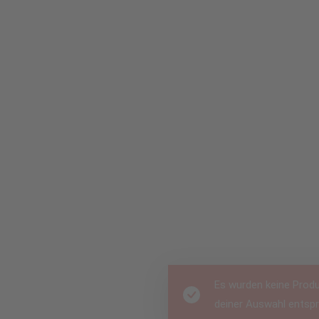
Es wu
deine