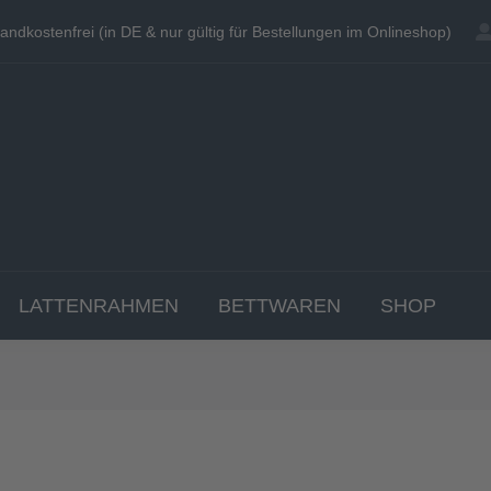
andkostenfrei (in DE & nur gültig für Bestellungen im Onlineshop)
andkostenfrei (in DE & nur gültig für Bestellungen im Onlineshop)
EN
MATRATZEN
TOPPER
LATTENRAHME
LATTENRAHMEN
BETTWAREN
SHOP