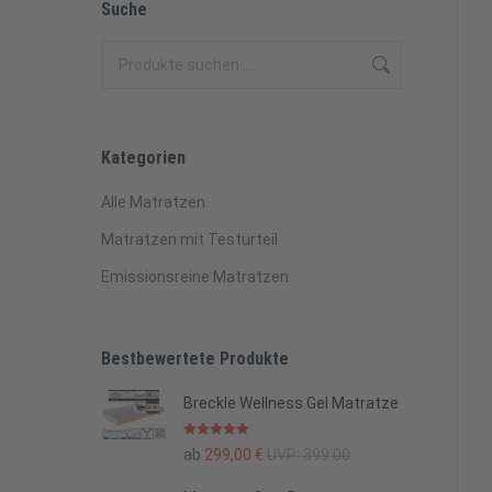
Suche
Kategorien
Alle Matratzen
Matratzen mit Testurteil
Emissionsreine Matratzen
Bestbewertete Produkte
Breckle Wellness Gel Matratze
Bewertet mit
ab
299,00
€
UVP:
399.00
5.00
von 5