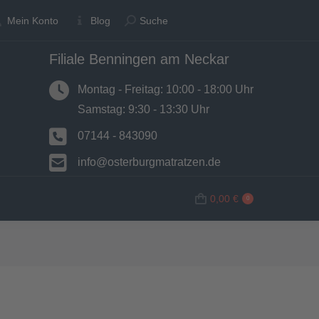
Suche:
Suche:
Mein Konto
Mein Konto
Blog
Blog
Suche
Suche
Filiale Benningen am Neckar
N
BETTWAREN
SHOP
0,00
€
0
Montag - Freitag: 10:00 - 18:00 Uhr
Samstag: 9:30 - 13:30 Uhr
07144 - 843090
info@osterburgmatratzen.de
0,00
€
0