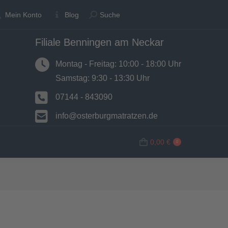
Suche:
Suche:
Mein Konto
Mein Konto
Blog
Blog
Suche
Suche
Filiale Benningen am Neckar
N
BETTWAREN
SHOP
0,00
€
0
Montag - Freitag: 10:00 - 18:00 Uhr
Samstag: 9:30 - 13:30 Uhr
07144 - 843090
info@osterburgmatratzen.de
0,00
€
0