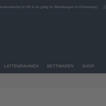
andkostenfrei (in DE & nur gültig für Bestellungen im Onlineshop)
andkostenfrei (in DE & nur gültig für Bestellungen im Onlineshop)
EN
MATRATZEN
TOPPER
LATTENRAHME
LATTENRAHMEN
BETTWAREN
SHOP