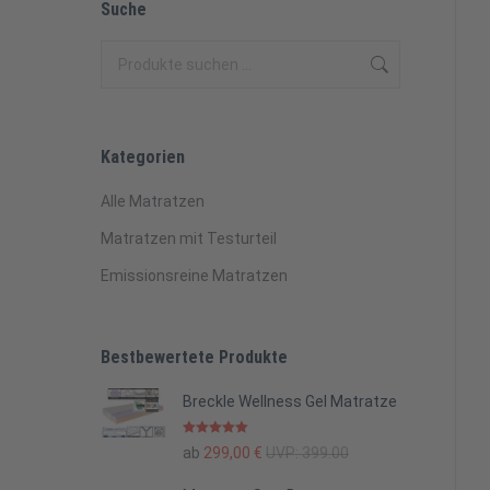
Suche
Kategorien
Alle Matratzen
Matratzen mit Testurteil
Emissionsreine Matratzen
Bestbewertete Produkte
Breckle Wellness Gel Matratze
Bewertet mit
ab
299,00
€
UVP:
399.00
5.00
von 5