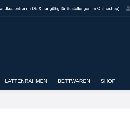
andkostenfrei (in DE & nur gültig für Bestellungen im Onlineshop)
andkostenfrei (in DE & nur gültig für Bestellungen im Onlineshop)
EN
MATRATZEN
TOPPER
LATTENRAHME
LATTENRAHMEN
BETTWAREN
SHOP