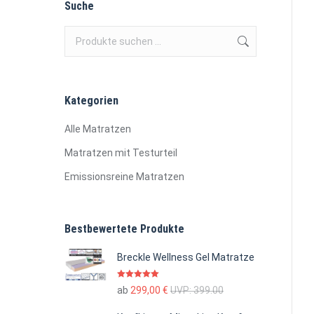
Suche
Kategorien
Alle Matratzen
Matratzen mit Testurteil
Emissionsreine Matratzen
Bestbewertete Produkte
Breckle Wellness Gel Matratze
Bewertet mit
ab
299,00
€
UVP:
399.00
5.00
von 5