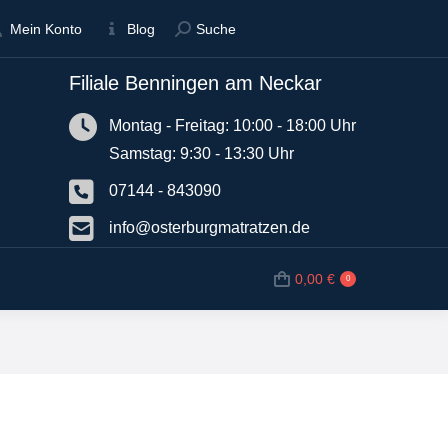
Suche:
Suche:
Mein Konto
Mein Konto
Blog
Blog
Suche
Suche
Filiale Benningen am Neckar
N
BETTWAREN
SHOP
0,00
€
0
Montag - Freitag: 10:00 - 18:00 Uhr
Samstag: 9:30 - 13:30 Uhr
07144 - 843090
info@osterburgmatratzen.de
0,00
€
0