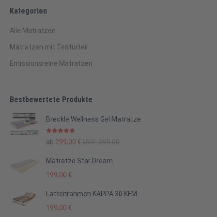
Kategorien
Alle Matratzen
Matratzen mit Testurteil
Emissionsreine Matratzen
Bestbewertete Produkte
Breckle Wellness Gel Matratze
Bewertet mit
ab
299,00
€
UVP:
399.00
5.00
von 5
Matratze Star Dream
199,00
€
Lattenrahmen KAPPA 30 KFM
199,00
€