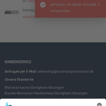
ab
249,00
€
gefunden, die deiner Auswahl
SomniLux K
entsprechen.
449,00
€
KUNDENSERVICE
Anfragen per E-Mail:
onlineshop@osterburgmatratzen.de
Unsere Standorte:
Matratze kaufen Bietigheim-Bissingen
Breckle Matratzen Fabrikverkauf Bietigheim-Bissingen