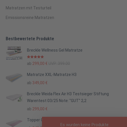
Matratzen mit Testurteil
Emissionsreine Matratzen
Bestbewertete Produkte
Breckle Wellness Gel Matratze
Bewertet mit
ab
299,00
€
UVP:
399.00
5.00
von 5
Matratze XXL-Matratze H3
ab
349,00
€
Breckle Weida Flex Air H3 Testsieger Stiftung
Warentest 03/25 Note: "GUT" 2,2
ab
299,00
€
Topper Gel-Schaum
Es wurden keine Produkte