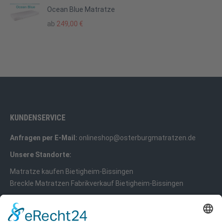
Ocean Blue Matratze
ab
249,00
€
KUNDENSERVICE
Anfragen per E-Mail:
onlineshop@osterburgmatratzen.de
Unsere Standorte:
Matratze kaufen Bietigheim-Bissingen
Breckle Matratzen Fabrikverkauf Bietigheim-Bissingen