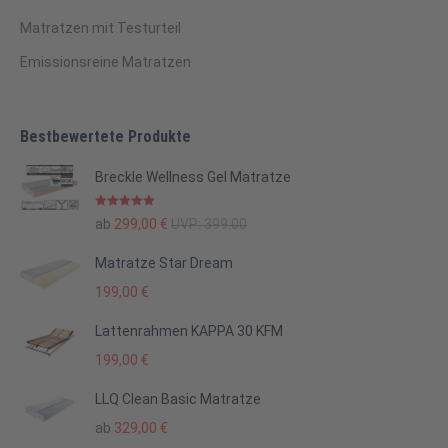
Matratzen mit Testurteil
Emissionsreine Matratzen
Bestbewertete Produkte
Breckle Wellness Gel Matratze
Bewertet mit
ab
299,00
€
UVP:
399.00
5.00
von 5
Matratze Star Dream
199,00
€
Lattenrahmen KAPPA 30 KFM
199,00
€
LLQ Clean Basic Matratze
ab
329,00
€