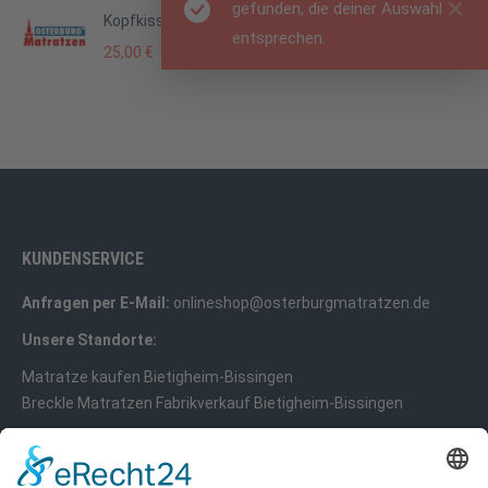
gefunden, die deiner Auswahl
Kopfkissen Micro Line Komfort
entsprechen.
25,00
€
KUNDENSERVICE
Anfragen per E-Mail:
onlineshop@osterburgmatratzen.de
Unsere Standorte:
Matratze kaufen Bietigheim-Bissingen
Breckle Matratzen Fabrikverkauf Bietigheim-Bissingen