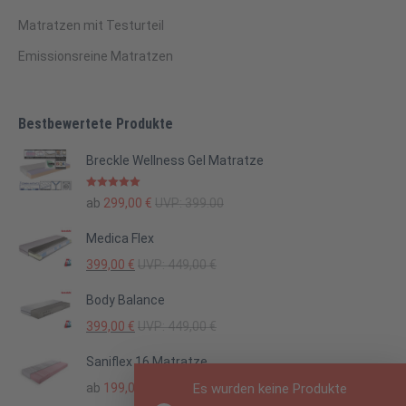
Matratzen mit Testurteil
Emissionsreine Matratzen
Bestbewertete Produkte
Breckle Wellness Gel Matratze
Bewertet mit
ab
299,00
€
UVP:
399.00
5.00
von 5
Medica Flex
399,00
€
UVP:
449,00
€
Body Balance
399,00
€
UVP:
449,00
€
Saniflex 16 Matratze
Es wurden keine Produkte
ab
199,00
€