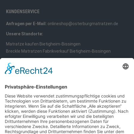
KUNDENSERVICE
Anfragen per E-Mail:
onlineshop@osterburgmatratzen.de
Unsere Standorte:
Matratze kaufen Bietigheim-Bissingen
Breckle Matratzen Fabrikverkauf Bietigheim-Bissingen